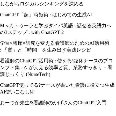
しながらロジカルシンキングを深める
ChatGPT
「超」時短術
:
はじめての生成
AI
Mrs.
カトゥーラと学ぶタイパ英語
:
話せる英語力へ
の
3
ステップ
: with ChatGPT 2
学習×臨床×研究を変える看護師のための
AI
活用術
:
「質」と「時間」を生み出す実践レシピ
看護師の
ChatGPT
活用術
:
使える
!
臨床ナースのプロ
ンプト集
: AI
が支える効率と質。業務すっきり・看
護じっくり
(NurseTech)
ChatGPT
使ってる
?
ナースが書いた看護に役立つ生成
AI
使いこなし術
おーつか先生
&
看護師のかげさんの
ChatGPT
入門