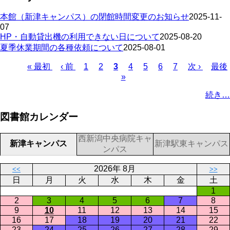
本館（新津キャンパス）の閉館時間変更のお知らせ
2025-11-
07
HP・自動貸出機の利用できない日について
2025-08-20
夏季休業期間の各種依頼について
2025-08-01
Page
Page
Page
Page
Page
Page
先
« 最初
前
‹ 前
1
2
カ
3
4
5
6
7
次
次 ›
最
最後
»
頭
ペ
レ
ペ
終
ペ
ペ
ー
ン
ー
ペ
ー
続き…
ー
ジ
ト
ジ
ー
ジ
ジ
ペ
ジ
送
図書館カレンダー
ー
り
ジ
西新潟中央病院キャ
新津キャンパス
新津駅東キャンパス
ンパス
2026年 8月
<<
>>
日
月
火
水
木
金
土
1
2
3
4
5
6
7
8
9
10
11
12
13
14
15
16
17
18
19
20
21
22
23
24
25
26
27
28
29