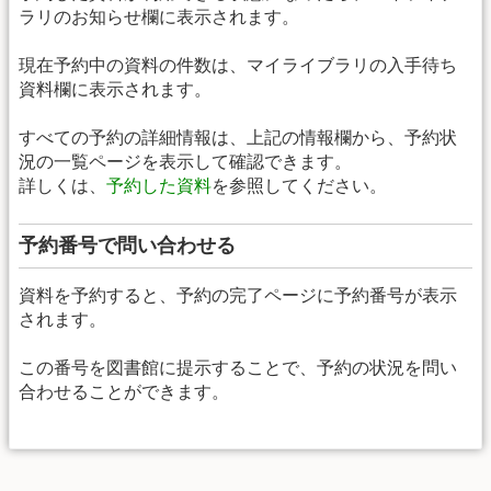
ラリのお知らせ欄に表示されます。
現在予約中の資料の件数は、マイライブラリの入手待ち
資料欄に表示されます。
すべての予約の詳細情報は、上記の情報欄から、予約状
況の一覧ページを表示して確認できます。
詳しくは、
予約した資料
を参照してください。
予約番号で問い合わせる
資料を予約すると、予約の完了ページに予約番号が表示
されます。
この番号を図書館に提示することで、予約の状況を問い
合わせることができます。