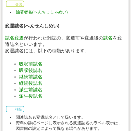
参照
編著者名(へんちょしゃめい)
変遷誌名(へんせんしめい)
誌名変遷
が行われた雑誌の、変遷前や変遷後の
誌名
を変
遷誌名といいます。
変遷誌名には、以下の種類があります。
吸収前誌名
吸収後誌名
継続前誌名
継続後誌名
派生前誌名
派生後誌名
補足
関連誌名も変遷誌名として扱います。
資料の詳細ページに表示される変遷誌名のラベル表示は、
図書館の設定によって異なる場合があります。