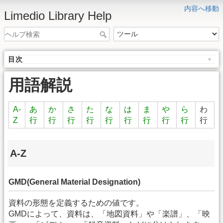
内容へ移動
Limedio Library Help
目次
用語解説
A-
あ
か
さ
た
な
は
ま
や
ら
わ
Z
行
行
行
行
行
行
行
行
行
行
A-Z
GMD(General Material Designation)
資料の形態を定義するための値です。
GMDによって、資料は、「地図資料」や「楽譜」、「映