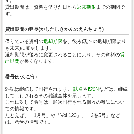
す。
貸出期間は、資料を借りた日から
返却期限
までの期間で
す。
貸出期間の延長(かしだしきかんのえんちょう)
借りている資料の
返却期限
を、後ろ(現在の返却期限より
も未来)に変更します。
返却期限が後ろに変更されることにより、その資料の
貸
出期間
が長くなります。
巻号(かんごう)
雑誌は継続して刊行されます。
誌名
や
ISSN
などは、継続
して刊行されるその雑誌全体を示します。
これに対して巻号は、順次刊行される個々の雑誌につい
ての情報です。
たとえば、「1月号」や「Vol.123」、「2巻5号」など
は、巻号の情報です。