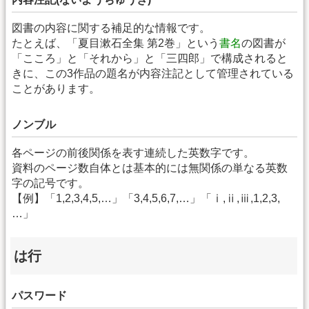
図書の内容に関する補足的な情報です。
たとえば、「夏目漱石全集 第2巻」という
書名
の図書が
「こころ」と「それから」と「三四郎」で構成されると
きに、この3作品の題名が内容注記として管理されている
ことがあります。
ノンブル
各ページの前後関係を表す連続した英数字です。
資料のページ数自体とは基本的には無関係の単なる英数
字の記号です。
【例】「1,2,3,4,5,…」「3,4,5,6,7,…」「ⅰ,ⅱ,ⅲ,1,2,3,
…」
は行
パスワード